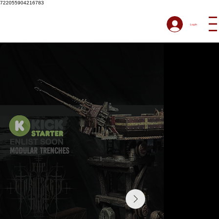
722055904216783
Log In